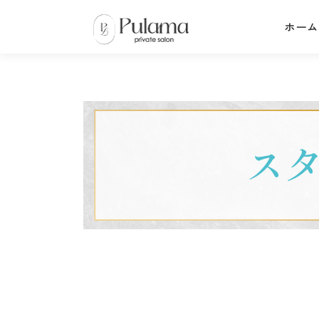
コ
ホーム
ン
テ
ン
ツ
へ
ス
キ
ッ
プ